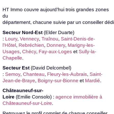
HT Immo couvre aujourd’hui trois grandes zones
du
département,
chacune
suivie
par
un
conseiller
déd
Secteur Nord-Est
(Elder Duarte)
:
Loury
,
Vennecy
,
Traînou
,
Saint-Denis-de-
l’Hôtel
,
Rebréchien
,
Donnery
,
Marigny-les-
Usages
,
Chécy
,
Fay-aux-Loges
et
Sully-la-
Chapelle
.
Secteur Est
(David Delcombel)
:
Semoy
,
Chanteau
,
Fleury-les-Aubrais
,
Saint-
Jean-de-Braye
,
Boigny-sur-Bionne
et
Mardié
.
Châteauneuf-sur-
Loire
(Emilie
Consolo)
:
agence immobilière à
Châteauneuf-sur-Loire
.
Retrouvez le profil complet de chaque conseiller