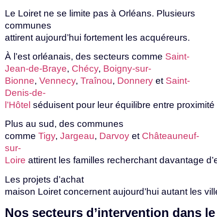
Le Loiret ne se limite pas à Orléans. Plusieurs
communes
attirent
aujourd’hui
fortement
les
acquéreurs.
À l’est orléanais, des secteurs comme
Saint-
Jean-de-Braye
,
Chécy
,
Boigny-sur-
Bionne
,
Vennecy
,
Traînou
,
Donnery
et
Saint-
Denis-de-
l’Hôtel
séduisent
pour
leur
équilibre
entre
proximité
Plus au sud, des communes
comme
Tigy
,
Jargeau
,
Darvoy
et
Châteauneuf-
sur-
Loire
attirent
les
familles
recherchant
davantage
d’
Les projets d’achat
maison
Loiret
concernent
aujourd’hui
autant
les
vil
Nos
secteurs
d’intervention
dans
l