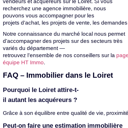
vendeurs et acquéreurs sur le Loiret. Si vous
recherchez une agence immobilière, nous
pouvons vous accompagner pour les
projets
d’achat,
les
projets
de
vente,
les
demande
Notre connaissance du marché local nous permet
d’accompagner des projets sur des secteurs très
variés du département —
retrouvez
l’ensemble
de
nos
conseillers
sur
la
pag
équipe HT Immo
.
FAQ
–
Immobilier
dans
le
Loiret
Pourquoi
le
Loiret
attire-t-
il
autant
les
acquéreurs
?
Grâce
à
son
équilibre
entre
qualité
de
vie,
proximit
Peut-on faire une estimation immobilière