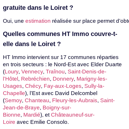
gratuite
dans
le
Loiret
?
Oui,
une
estimation
réalisée
sur
place
permet
d’obt
Quelles
communes
HT
Immo
couvre-t-
elle
dans
le
Loiret
?
HT Immo intervient sur 17 communes réparties
en trois secteurs : le Nord-Est avec Elder Duarte
(
Loury
,
Vennecy
,
Traînou
,
Saint-Denis-de-
l’Hôtel
,
Rebréchien
,
Donnery
,
Marigny-les-
Usages
,
Chécy
,
Fay-aux-Loges
,
Sully-la-
Chapelle
), l’Est avec David Delcombel
(
Semoy
,
Chanteau
,
Fleury-les-Aubrais
,
Saint-
Jean-de-Braye
,
Boigny-sur-
Bionne
,
Mardié
),
et
Châteauneuf-sur-
Loire
avec
Emilie
Consolo.