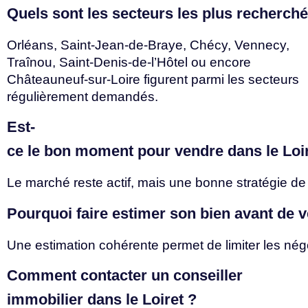
Quels
sont
les
secteurs
les
plus
recherch
Orléans, Saint-Jean-de-Braye, Chécy, Vennecy,
Traînou, Saint-Denis-de-l’Hôtel ou encore
Châteauneuf-sur-Loire figurent parmi les secteurs
régulièrement demandés.
Est-
ce
le
bon
moment
pour
vendre
dans
le
Loi
Le
marché
reste
actif,
mais
une
bonne
stratégie
d
Pourquoi
faire
estimer
son
bien
avant
de
v
Une
estimation
cohérente
permet
de
limiter
les
nég
Comment contacter un conseiller
immobilier
dans
le
Loiret
?