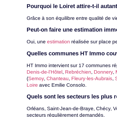
Pourquoi
le
Loiret
attire-t-il
autan
Grâce
à
son
équilibre
entre
qualité
de
vi
Peut-on faire une estimation immo
Oui,
une
estimation
réalisée
sur
place
p
Quelles
communes
HT
Immo
cou
HT Immo intervient sur 17 communes répa
Denis-de-l’Hôtel
,
Rebréchien
,
Donnery
,
(
Semoy
,
Chanteau
,
Fleury-les-Aubrais
,
Loire
avec
Emilie
Consolo.
Quels
sont
les
secteurs
les
plus
Orléans, Saint-Jean-de-Braye, Chécy, Ve
secteurs régulièrement demandés.