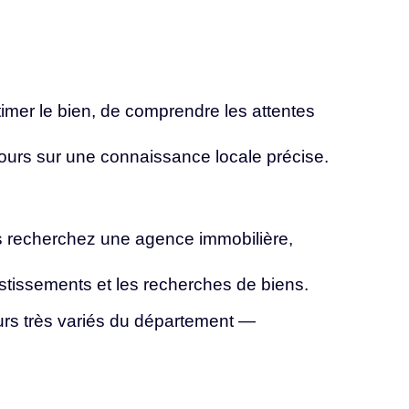
stimer le bien, de comprendre les attentes
jours
sur
une
connaissance
locale
précise.
s recherchez une agence immobilière,
estissements
et
les
recherches
de
biens.
rs très variés du département —