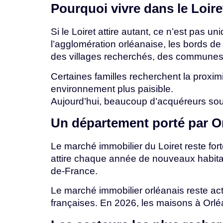
Pourquoi
vivre
dans
le
Loir
Si le Loiret attire autant, ce n’est pas 
l’agglomération orléanaise, les bords de L
des
villages
recherchés,
des
commune
Certaines familles recherchent la proxim
environnement plus paisible.
Aujourd’hui,
beaucoup
d’acquéreurs
sou
Un
département
porté
par
O
Le marché immobilier du Loiret reste for
attire chaque année de
nouveaux
habit
de-France.
Le marché immobilier orléanais reste act
françaises.
En
2026,
les
maisons
à
Orl