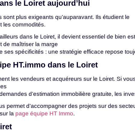
ans
le
Loiret
aujourd’hui
 sont plus exigeants qu’auparavant. Ils étudient le
et
les
commodités.
ailleurs dans le Loiret, il devient essentiel de bien e
et de maîtriser la marge
de
ses
spécificités
:
une
stratégie
efficace
repose
tou
uipe
HT.immo
dans
le
Loiret
t les vendeurs et acquéreurs sur le Loiret. Si vou
les
demandes
d’estimation
immobilière
gratuite,
les
inv
s permet d’accompagner des projets sur des secteu
sur
la
page équipe HT Immo
.
iret