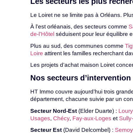
Les
secteurs
les
plus
reche
Le Loiret ne se limite pas à Orléans. Pl
À l’est orléanais, des secteurs comme
S
de-l’Hôtel
séduisent
pour
leur
équilibre
e
Plus au sud, des communes comme
Tig
Loire
attirent
les
familles
recherchant
da
Les projets d’achat maison
Loiret
conce
Nos
secteurs
d’intervention
HT Immo couvre aujourd’hui trois grand
département,
chacune
suivie
par
un
con
Secteur Nord-Est
(Elder Duarte) :
Loury
Usages
,
Chécy
,
Fay-aux-Loges
et
Sully
Secteur Est
(David Delcombel) :
Semoy