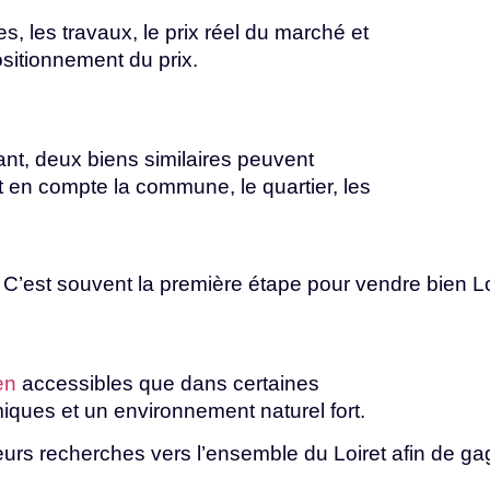
, les travaux, le prix réel du marché et
ositionnement
du
prix.
nt, deux biens similaires peuvent
en compte la commune, le quartier, les
.
C’est
souvent
la
première
étape
pour
vendre
bien
L
en
accessibles que dans certaines
miques et un
environnement
naturel
fort.
eurs
recherches
vers
l’ensemble
du
Loiret
afin
de
ga