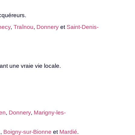
cquéreurs.
necy
,
Traînou
,
Donnery
et
Saint-Denis-
rant
une
vraie
vie
locale.
en
,
Donnery
,
Marigny-les-
e
,
Boigny-sur-Bionne
et
Mardié
.