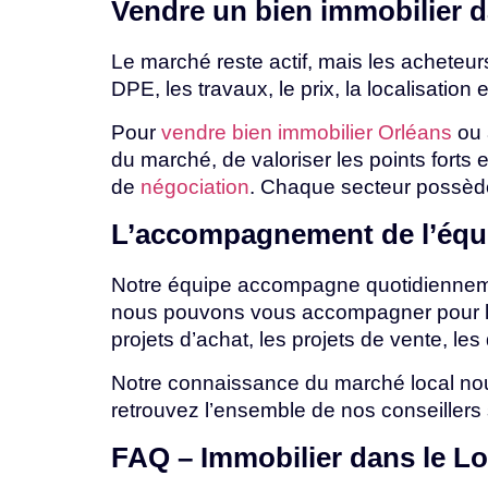
Vendre
un
bien
immobilier
d
Le marché reste actif, mais les acheteurs
DPE,
les
travaux,
le
prix,
la
localisation
Pour
vendre bien immobilier Orléans
ou 
du marché, de valoriser les points forts 
de
négociation
.
Chaque
secteur
possè
L’accompagnement
de
l’éq
Notre équipe accompagne quotidiennemen
nous pouvons vous accompagner pour 
projets
d’achat,
les
projets
de
vente,
les
Notre connaissance du marché local nou
retrouvez
l’ensemble
de
nos
conseillers
FAQ
–
Immobilier
dans
le
Lo