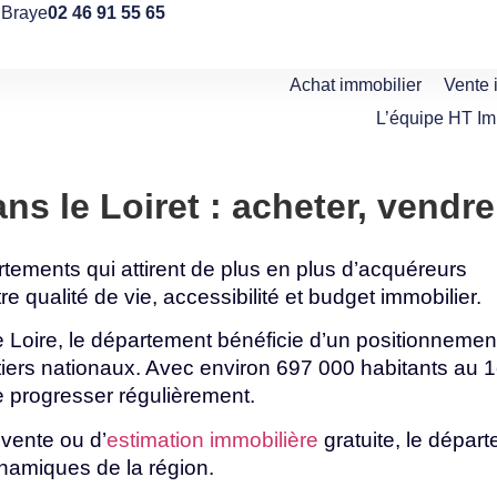
 Braye
02 46 91 55 65
Achat immobilier
Vente 
L’équipe HT I
s le Loiret : acheter, vendre
artements qui attirent de plus en plus d’acquéreurs
tre
qualité
de
vie,
accessibilité
et
budget
immobilier.
 Loire, le département bénéficie d’un positionnement 
utiers nationaux. Avec environ 697 000 habitants au 1
e
progresser
régulièrement.
 vente ou d’
estimation immobilière
gratuite, le dépar
namiques
de
la
région.