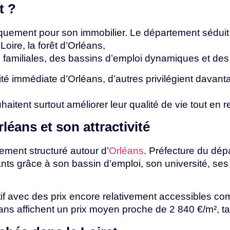
et
?
uniquement pour son immobilier. Le département séduit
oire, la forêt d’Orléans,
s
familiales,
des
bassins
d’emploi
dynamiques
et
de
ité immédiate d’Orléans, d’autres privilégient davant
haitent
surtout
améliorer
leur
qualité
de
vie
tout
en
r
rléans
et
son
attractivité
tement structuré autour d’
Orléans
. Préfecture du dépa
ants
grâce
à
son
bassin
d’emploi,
son
université,
se
if avec des prix encore relativement accessibles co
éans
affichent
un
prix
moyen
proche
de
2
840
€/m²,
t