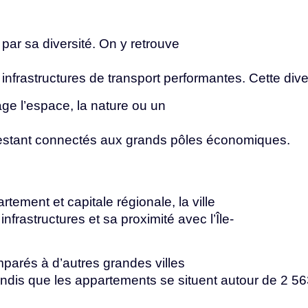
 par sa diversité. On y retrouve
s
infrastructures
de
transport
performantes.
Cette
dive
age l’espace, la nature ou un
estant
connectés
aux
grands
pôles
économiques.
rtement et capitale régionale, la ville
s
infrastructures
et
sa
proximité
avec
l’Île-
mparés à d’autres grandes villes
andis
que
les
appartements
se
situent
autour
de
2
5