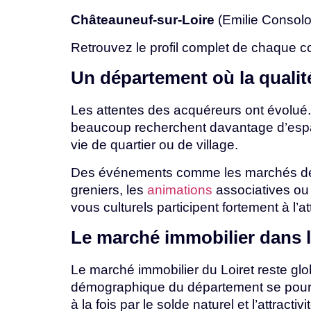
Châteauneuf-sur-Loire
(Emilie
Consol
Retrouvez le profil complet de chaque co
Un
département
où
la
quali
Les attentes des acquéreurs ont évolué. P
beaucoup recherchent davantage d’espa
vie de quartier ou de village.
Des
événements
comme
les
marchés
d
greniers,
les
animations
associatives
o
vous
culturels
participent
fortement
à
l’a
Le marché immobilier dans l
Le marché immobilier du Loiret reste gl
démographique du département se pours
à
la
fois
par
le
solde
naturel
et
l’attractiv