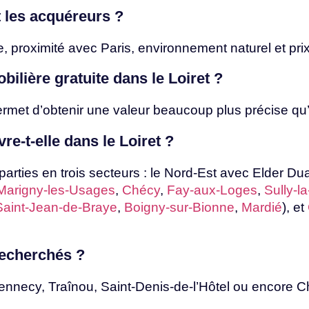
t
les
acquéreurs
?
e,
proximité
avec
Paris,
environnement
naturel
et
pri
bilière gratuite
dans
le
Loiret
?
ermet
d’obtenir
une
valeur
beaucoup
plus
précise
qu
vre-t-elle
dans
le
Loiret
?
rties en trois secteurs : le Nord-Est avec Elder Dua
Marigny-les-Usages
,
Chécy
,
Fay-aux-Loges
,
Sully-l
Saint-Jean-de-Braye
,
Boigny-sur-Bionne
,
Mardié
),
et
recherchés
?
nnecy, Traînou, Saint-Denis-de-l’Hôtel ou encore Ch