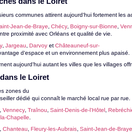
rchés
dans
le
Loiret
usieurs communes attirent
aujourd’hui
fortement
les
a
aint-Jean-de-Braye
,
Chécy
,
Boigny-sur-Bionne
,
Ven
ntre
proximité
avec
Orléans
et
qualité
de
vie.
y
,
Jargeau
,
Darvoy
et
Châteauneuf-sur-
vantage
d’espace
et
un
environnement
plus
apaisé.
rnent
aujourd’hui
autant
les
villes
que
les
villages
off
dans
le
Loiret
es zones du
seiller
dédié
qui
connaît
le
marché
local
rue
par
rue.
,
Vennecy
,
Traînou
,
Saint-Denis-de-l’Hôtel
,
Rebréchi
-la-Chapelle
.
,
Chanteau
,
Fleury-les-Aubrais
,
Saint-Jean-de-Bray