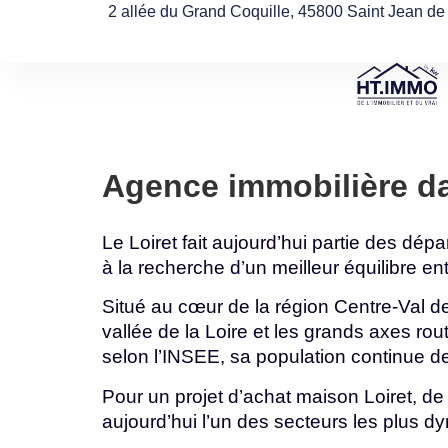
2 allée du Grand Coquille, 45800 Saint Jean de
Agence immobilière dan
Le Loiret fait aujourd’hui partie des dép
à
la
recherche
d’un
meilleur
équilibre
en
Situé au cœur de la région Centre-Val de
vallée de la Loire et les grands axes ro
selon
l’INSEE,
sa
population
continue
d
Pour un projet d’achat maison Loiret, de
aujourd’hui
l’un
des
secteurs
les
plus
dy