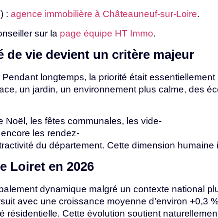
o)
:
agence immobilière à Châteauneuf-sur-Loire
.
nseiller sur la
page équipe HT Immo
.
té
de
vie
devient
un
critère
majeur
endant longtemps, la priorité était essentiellement la
ce, un jardin, un environnement plus calme, des éc
e
Noël,
les
fêtes
communales,
les
vide-
u
encore
les
rendez-
ttractivité
du
département.
Cette
dimension
humaine
e Loiret en
2026
obalement dynamique malgré un contexte national plus
uit avec une croissance moyenne d’environ +0,3 % 
ité
résidentielle.
Cette
évolution
soutient
naturellemen