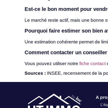
Est-ce
le
bon
moment
pour
vend
Le
marché
reste
actif,
mais
une
bonne
s
Pourquoi
faire
estimer
son
bien
a
Une
estimation
cohérente
permet
de
lim
Comment contacter un conseiller
Vous
pouvez
utiliser
notre
fiche contact
Sources :
INSEE, recensement de
la
po
A pr
L’é