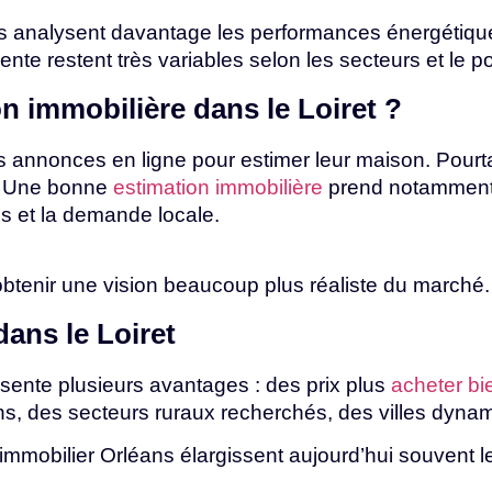
s analysent davantage les performances énergétiques
nte restent très variables selon les secteurs et le
p
on
immobilière
dans
le
Loiret
?
s annonces en ligne pour estimer leur maison. Pourta
s. Une bonne
estimation immobilière
prend notamment 
es
et
la
demande
locale.
obtenir
une
vision
beaucoup
plus
réaliste
du
marché
dans
le
Loiret
sente plusieurs avantages : des prix plus
acheter bi
ns, des secteurs ruraux recherchés, des villes dyna
immobilier
Orléans
élargissent
aujourd’hui
souvent
l